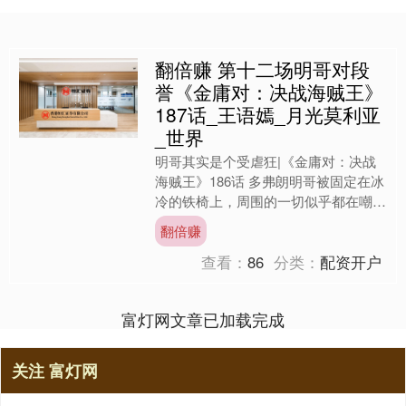
翻倍赚 第十二场明哥对段
誉《金庸对：决战海贼王》
187话_王语嫣_月光莫利亚
_世界
明哥其实是个受虐狂|《金庸对：决战
海贼王》186话 多弗朗明哥被固定在冰
冷的铁椅上，周围的一切似乎都在嘲笑
他的无助。 审讯室里的每一件刑具都
翻倍赚
在讲述着一个又一个痛....
查看：
86
分类：
配资开户
富灯网文章已加载完成
关注 富灯网