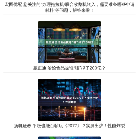
宏图优配 您关注的“办理拖拉机/联合收割机转入，需要准备哪些申请
材料”等问题，解答来啦！
赢正通 洽洽食品被谁“嗑”掉了200亿？
扬帆证券 平板也能百帧玩《2077》？实测出炉！性能炸裂