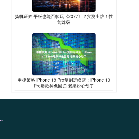
扬帆证券 平板也能百帧玩《2077》？实测出炉！性
能炸裂
申捷策略 iPhone 18 Pro复刻远峰蓝：iPhone 13
Pro爆款神色回归 老果粉心动了