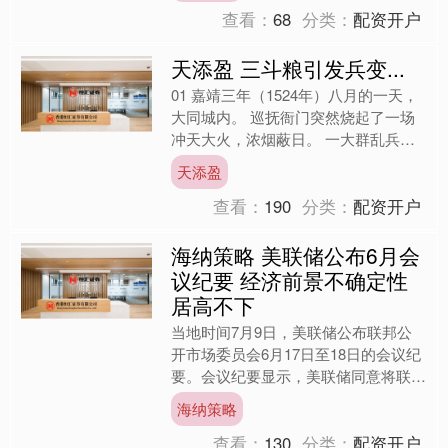
查看：
68
分类：
配资开户
天添盈 三斗粮引发兵变...
01 嘉靖三年（1524年）八月的一天，
大同城内。 巡抚衙门突然烧起了一场
冲天大火，浓烟蔽日。 一大群乱兵们
在街上大喊大叫，吓得总兵和大小官员
天添盈
连官印都顾不上带，....
查看：
190
分类：
配资开户
海纳策略 美联储公布6月会
议纪要 经济前景不确定性
居高不下
当地时间7月9日，美联储公布联邦公
开市场委员会6月17日至18日的会议纪
要。会议纪要显示，美联储同意将联邦
基金利率目标区间维持在4.25%至4.5%
海纳策略
之间。与会者....
查看：
130
分类：
配资开户