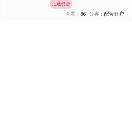
赴一场跨越三千年的文明之约。 7月12
汇通资管
日，郑州商代都城....
查看：
86
分类：
配资开户
翻倍赚 第十二场明哥对段
誉《金庸对：决战海贼王》
187话_王语嫣_月光莫利亚
_世界
明哥其实是个受虐狂|《金庸对：决战
海贼王》186话 多弗朗明哥被固定在冰
冷的铁椅上，周围的一切似乎都在嘲笑
他的无助。 审讯室里的每一件刑具都
翻倍赚
在讲述着一个又一个痛....
查看：
86
分类：
配资开户
天戈资本 时隔十年，深圳
宅地楼面价纪录刷新！
时隔十年，深圳涉宅用地成交楼面价纪
录刷新，达到8.4万元/平方米，溢价率