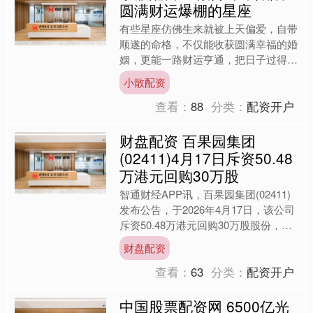
圆满财运爆棚的星座
有些星座仿佛生来就被上天偏爱，自带
顺遂的命格，不仅能收获圆满幸福的婚
姻，更能一路财运亨通，把日子过得顺
遂又富足，妥妥的天赐好命之人。 金
小散配资
牛座就是天生的福气担当，....
查看：
88
分类：
配资开户
财盘配资 百果园集团
(02411)4月17日斥资50.48
万港元回购30万股
智通财经APP讯，百果园集团(02411)
发布公告，于2026年4月17日，该公司
斥资50.48万港元回购30万股股份，每
股回购价1.66-1.7港元。 【免责....
财盘配资
查看：
63
分类：
配资开户
中国股票配资网 6500亿光