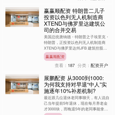
赢赢顺配资 特朗普二儿子
投资以色列无人机制造商
XTEND与佛罗里达建筑公
司的合并交易
美国总统唐纳德・特朗普之子埃里克・
特朗普，正投资以色列无人机制造商
XTEND与佛罗里达州JFB 建筑控股公
司之间价值15 亿美元的合并交易，该
赢赢顺配资
交易旨在推动 XT....
查看：
187
分类：
配资开户
展鹏配资 从3000到1000:
为何我支持对早退“中人”实
施逐年10%补差机制?
最近跟几位退休老同事聊天，有人说自
己当年提前5年退休，现在每月养老金
才3000块，而晚退5年的老同事能拿到
4000块，心里总觉得不是滋味。这