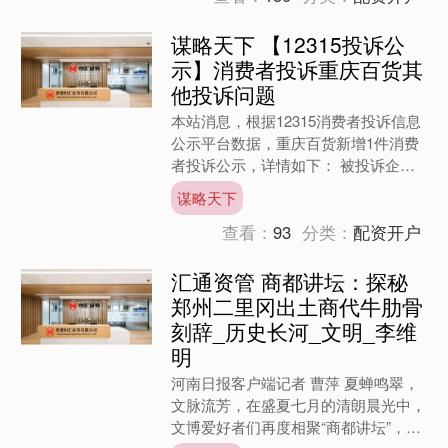
谋略天下 【12315投诉公
示】消费者投诉重庆百货其
他投诉问题
本站消息，根据12315消费者投诉信息
公示平台数据，重庆百货新增1件消费
者投诉公示，详情如下： 被投诉企
业：重庆百货大楼股份有限公司秀山商
谋略天下
场投诉基本信息：202....
查看：
93
分类：
配资开户
汇通资管 商都讲坛：探秘
郑州二里冈出土商代牛肋骨
刻辞_历史长河_文明_李维
明
河南日报客户端记者 曹萍 夏蝉鸣翠，
文脉流芳，在盛夏七月的清朗晨光中，
文博爱好者们再度相聚“商都讲坛”，共