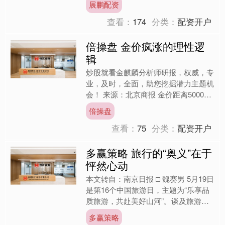
展鹏配资
种“早退吃亏”的感受....
查看：
174
分类：
配资开户
倍操盘 金价疯涨的理性逻
辑
炒股就看金麒麟分析师研报，权威，专
业，及时，全面，助您挖掘潜力主题机
会！ 来源：北京商报 金价距离5000美
元关口仅一步之遥。 1月21日，伦敦金
倍操盘
价盘中触及48....
查看：
75
分类：
配资开户
多赢策略 旅行的“奥义”在于
怦然心动
本文转自：南京日报 □ 魏赛男 5月19日
是第16个中国旅游日，主题为“乐享品
质旅游，共赴美好山河”。谈及旅游品
质，许多人首先想到的是入住更高档的
多赢策略
酒店、光顾更昂....