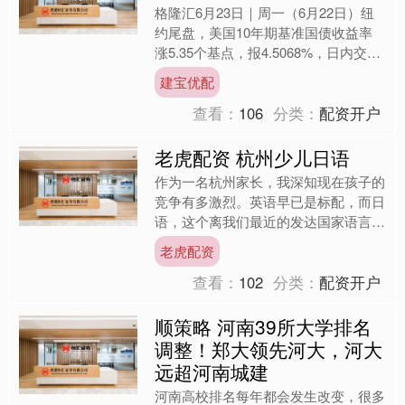
格隆汇6月23日｜周一（6月22日）纽
约尾盘，美国10年期基准国债收益率
涨5.35个基点，报4.5068%，日内交投
于4.4731%-4.5128%区间。两年期....
建宝优配
查看：
106
分类：
配资开户
老虎配资 杭州少儿日语
作为一名杭州家长，我深知现在孩子的
竞争有多激烈。英语早已是标配，而日
语，这个离我们最近的发达国家语言，
正在成为越来越多有远见家长的选择。
老虎配资
无论是为了未来留学、高考....
查看：
102
分类：
配资开户
顺策略 河南39所大学排名
调整！郑大领先河大，河大
远超河南城建
河南高校排名每年都会发生改变，很多