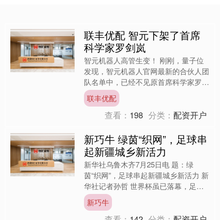
联丰优配 智元下架了首席
科学家罗剑岚
智元机器人高管生变！ 刚刚，量子位
发现，智元机器人官网最新的合伙人团
队名单中，已经不见原首席科学家罗剑
岚的名字。 而在此前的官网名单中，
联丰优配
罗剑岚的身份还是： 智元....
查看：
198
分类：
配资开户
新巧牛 绿茵“织网”，足球串
起新疆城乡新活力
新华社乌鲁木齐7月25日电 题：绿
茵“织网”，足球串起新疆城乡新活力 新
华社记者孙哲 世界杯虽已落幕，足球
激情仍在新疆延续。眼下，“疆超”“兵
新巧牛
超”等群众赛事正如....
查看：
142
分类：
配资开户