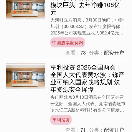
模块巨头, 去年净赚108亿
元
大河财立方消息，3月30日晚间，中际
旭创（300308.SZ）发布年度报告称，
2025年公司实现营业收入382.4亿元，
同比增长60.25%；实现归属于母公司
中国股票配资网
所....
查看：
73
分类：
配资开户
亨利投资 2026全国两会｜
全国人大代表黄水波：锑产
业可纳入国家战略规划 筑
牢资源安全屏障
央广网北京3月10日消息在全国两会召
开之际，全国人大代表、湖南省娄底市
冷水江三A新材料科技有限公司研发主
任黄水波积极关注锑产业发展。他认
亨利投资
为，可从国家层面统筹锑产....
查看：
71
分类：
配资开户