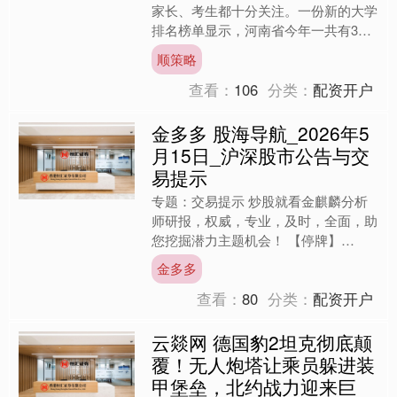
家长、考生都十分关注。一份新的大学
排名榜单显示，河南省今年一共有39
所大学进入全国排名榜单，该数量在各
顺策略
省中属于较好的。郑州大学....
查看：
106
分类：
配资开户
金多多 股海导航_2026年5
月15日_沪深股市公告与交
易提示
专题：交易提示 炒股就看金麒麟分析
师研报，权威，专业，及时，全面，助
您挖掘潜力主题机会！ 【停牌】
000430 ST张家界 【复牌】 688193 仁
金多多
度生物 ....
查看：
80
分类：
配资开户
云燚网 德国豹2坦克彻底颠
覆！无人炮塔让乘员躲进装
甲堡垒，北约战力迎来巨