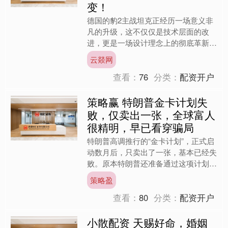
变！
德国的豹2主战坦克正经历一场意义非
凡的升级，这不仅仅是技术层面的改
进，更是一场设计理念上的彻底革新。
过去的坦克构想被大胆打破，全新的豹
云燚网
2坦克采用了前所未有的无人....
查看：
76
分类：
配资开户
策略赢 特朗普金卡计划失
败，仅卖出一张，全球富人
很精明，早已看穿骗局
特朗普高调推行的“金卡计划”，正式启
动数月后，只卖出了一张，基本已经失
败。原本特朗普还准备通过这项计划，
缓解美国的财政问题，但全球富人很精
策略盈
明，他们已经意识到这是....
查看：
80
分类：
配资开户
小散配资 天赐好命，婚姻