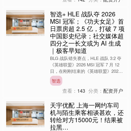
智选+ HLE 战队夺 2026
MSI 冠军；《功夫女足》首
日票房超 2.5 亿，打破 7 项
中国影史纪录；社交媒体超
四分之一长文或为 AI 生成
｜极客早知道
BLG 战队错失赛点，HLE 战队 3:2 夺
《英雄联盟》2026 MSI 冠军 7 月 12
日，在刚刚结束的《英雄联盟》2026
MSI 决赛的比赛中，来自....
智选
查看：
143
分类：
配资开户
天宇优配 上海一网约车司
机与陌生乘客相谈甚欢，还
转给对方15000元！结果被
拉黑…