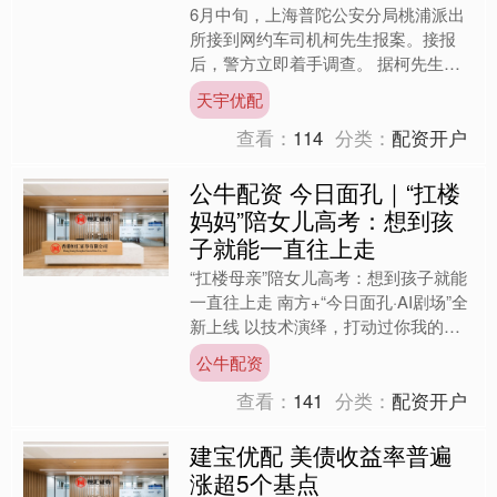
6月中旬，上海普陀公安分局桃浦派出
所接到网约车司机柯先生报案。接报
后，警方立即着手调查。 据柯先生回
忆，前不久他接了一单网约车，途中与
天宇优配
乘客相谈甚欢。得知柯先生最....
查看：
114
分类：
配资开户
公牛配资 今日面孔｜“扛楼
妈妈”陪女儿高考：想到孩
子就能一直往上走
“扛楼母亲”陪女儿高考：想到孩子就能
一直往上走 南方+“今日面孔·AI剧场”全
新上线 以技术演绎，打动过你我的人
物故事 从一张面孔，看见一种人生，
公牛配资
感知一个时代 ....
查看：
141
分类：
配资开户
建宝优配 美债收益率普遍
涨超5个基点