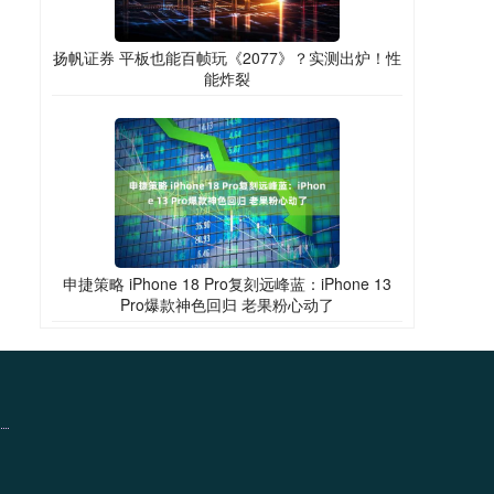
扬帆证券 平板也能百帧玩《2077》？实测出炉！性
能炸裂
申捷策略 iPhone 18 Pro复刻远峰蓝：iPhone 13
Pro爆款神色回归 老果粉心动了