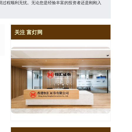
易过程顺利无忧。无论您是经验丰富的投资者还是刚刚入
关注 富灯网