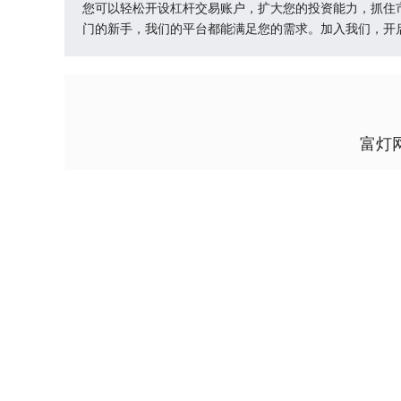
您可以轻松开设杠杆交易账户，扩大您的投资能力，抓住
门的新手，我们的平台都能满足您的需求。加入我们，开
富灯