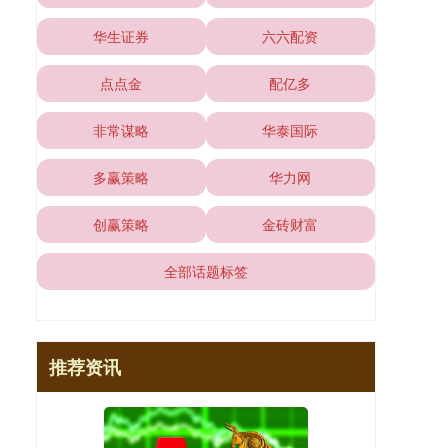
华生证券
六六配资
点点金
配亿多
非常谋略
华泰国际
多赢策略
华力网
创赢策略
金砖财富
全部话题标签
推荐资讯