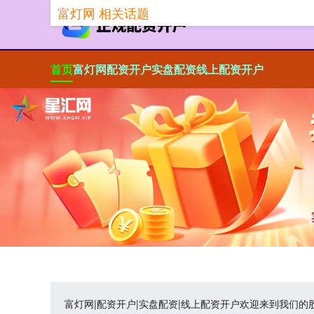
富灯网 相关话题
首页
富灯网
配资开户
实盘配资
线上配资开户
富灯网|配资开户|实盘配资|线上配资开户欢迎来到我们