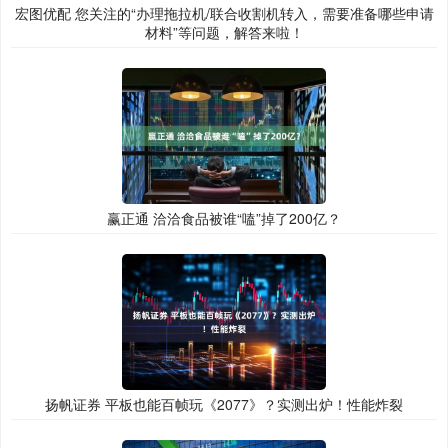
宏图优配 您关注的“办理拖拉机/联合收割机转入，需要准备哪些申请
材料”等问题，解答来啦！
赢正通 洽洽食品被谁“嗑”掉了200亿？
扬帆证券 平板也能百帧玩《2077》？实测出炉！性能炸裂