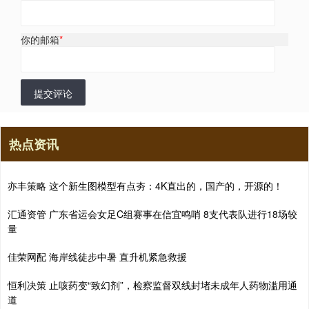
你的邮箱
*
提交评论
热点资讯
亦丰策略 这个新生图模型有点夯：4K直出的，国产的，开源的！
汇通资管 广东省运会女足C组赛事在信宜鸣哨 8支代表队进行18场较
量
佳荣网配 海岸线徒步中暑 直升机紧急救援
恒利决策 止咳药变“致幻剂”，检察监督双线封堵未成年人药物滥用通
道