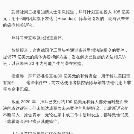
彭博社周二援引知情人士消息报道，拜耳计划宣布投入 105 亿美
元，用于和解因其旗下农达（Roundup）除草剂引发的、现有及未来
的癌症相关诉讼。
拜耳尚未立即就此报道置评。
彭博报道，这家德国化工巨头将通过密苏里州法院提交的案件，
提议75 亿美元的集体诉讼和解方案，旨在解决已提起的农达相关诉
讼，以及未来 20 年内可能产生的潜在索赔。
报道称，拜耳还准备宣布30 亿美元的和解资金，用于解决美国现
有案件 —— 这些案件中，前农达使用者指控该除草剂导致他们患上非
霍奇金淋巴瘤。
截至 2020 年，拜耳已支付约100 亿美元和解大部分当时悬而未
决的农达诉讼，但未能达成覆盖未来案件的和解协议。此后新诉讼仍
不断涌入。原告表示，无论在家中或工作中使用农达，都导致他们患
上非霍奇金淋巴瘤及其他癌症。
农达是美国使用最广泛的除草剂之一。