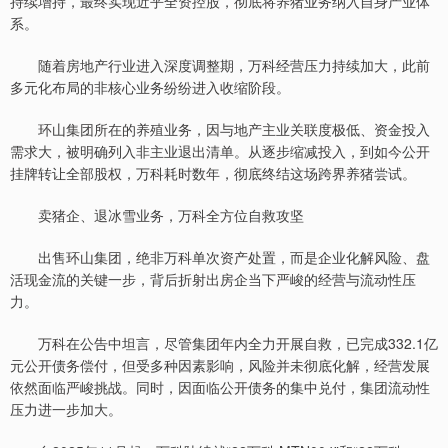
持续增持，最终实现近乎全资控股，彻底将养猪业务纳入自身产业体
系。
随着房地产行业进入深度调整期，万科经营压力持续加大，此前
多元化布局的非核心业务纷纷进入收缩阶段。
环山集团所在的养殖业务，因与地产主业关联度极低、资金投入
需求大，被明确列入非主业退出清单。从逐步缩减投入，到如今公开
挂牌转让全部股权，万科耗时数年，彻底终结这场跨界养猪尝试。
卖猪企、退冰雪业务，万科全方位自救攻坚
出售环山集团，绝非万科单次资产处置，而是企业化解风险、盘
活现金流的关键一步，背后折射出房企当下严峻的经营与流动性压
力。
万科在公告中坦言，尽管集团年内全力开展自救，已完成332.1亿
元公开债务偿付，但受多种因素影响，风险并未彻底化解，经营发展
依然面临严峻挑战。同时，因面临公开债务的集中兑付，集团流动性
压力进一步加大。