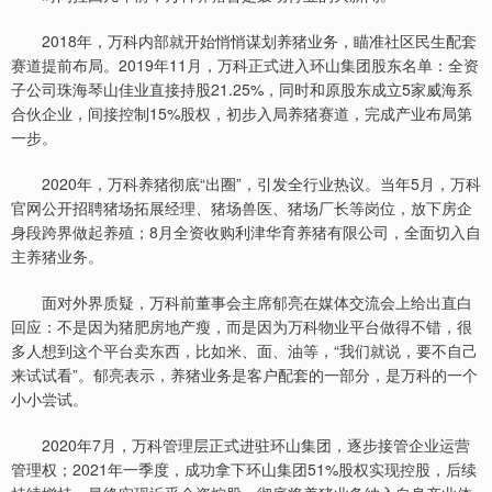
2018年，万科内部就开始悄悄谋划养猪业务，瞄准社区民生配套
赛道提前布局。2019年11月，万科正式进入环山集团股东名单：全资
子公司珠海琴山佳业直接持股21.25%，同时和原股东成立5家威海系
合伙企业，间接控制15%股权，初步入局养猪赛道，完成产业布局第
一步。
2020年，万科养猪彻底“出圈”，引发全行业热议。当年5月，万科
官网公开招聘猪场拓展经理、猪场兽医、猪场厂长等岗位，放下房企
身段跨界做起养殖；8月全资收购利津华育养猪有限公司，全面切入自
主养猪业务。
面对外界质疑，万科前董事会主席郁亮在媒体交流会上给出直白
回应：不是因为猪肥房地产瘦，而是因为万科物业平台做得不错，很
多人想到这个平台卖东西，比如米、面、油等，“我们就说，要不自己
来试试看”。郁亮表示，养猪业务是客户配套的一部分，是万科的一个
小小尝试。
2020年7月，万科管理层正式进驻环山集团，逐步接管企业运营
管理权；2021年一季度，成功拿下环山集团51%股权实现控股，后续