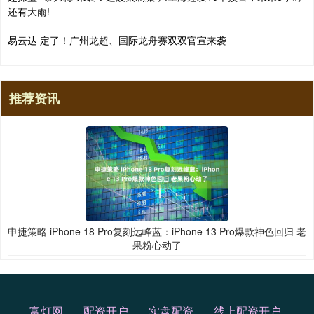
还有大雨!
易云达 定了！广州龙超、国际龙舟赛双双官宣来袭
推荐资讯
申捷策略 iPhone 18 Pro复刻远峰蓝：iPhone 13 Pro爆款神色回归 老
果粉心动了
富灯网
配资开户
实盘配资
线上配资开户