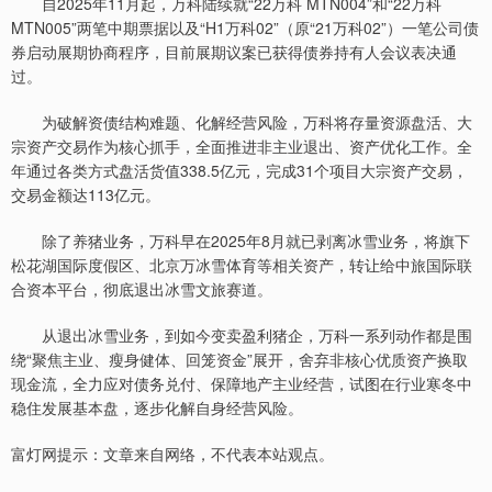
自2025年11月起，万科陆续就“22万科 MTN004”和“22万科
MTN005”两笔中期票据以及“H1万科02”（原“21万科02”）一笔公司债
券启动展期协商程序，目前展期议案已获得债券持有人会议表决通
过。
为破解资债结构难题、化解经营风险，万科将存量资源盘活、大
宗资产交易作为核心抓手，全面推进非主业退出、资产优化工作。全
年通过各类方式盘活货值338.5亿元，完成31个项目大宗资产交易，
交易金额达113亿元。
除了养猪业务，万科早在2025年8月就已剥离冰雪业务，将旗下
松花湖国际度假区、北京万冰雪体育等相关资产，转让给中旅国际联
合资本平台，彻底退出冰雪文旅赛道。
从退出冰雪业务，到如今变卖盈利猪企，万科一系列动作都是围
绕“聚焦主业、瘦身健体、回笼资金”展开，舍弃非核心优质资产换取
现金流，全力应对债务兑付、保障地产主业经营，试图在行业寒冬中
稳住发展基本盘，逐步化解自身经营风险。
富灯网提示：文章来自网络，不代表本站观点。