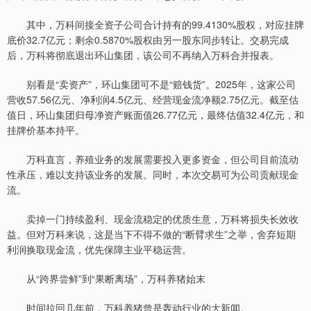
其中，万科间接全资子公司合计持有的99.4130%股权，对应挂牌
底价32.7亿元；剩余0.5870%股权由另一股东同步转让。交易完成
后，万科将彻底退出环山集团，该公司不再纳入万科合并报表。
别看是“卖资产”，环山集团可不是“赔钱货”。2025年，这家公司
营收57.56亿元、净利润4.5亿元、经营现金流净额2.75亿元。截至估
值日，环山集团归母净资产账面值26.77亿元，最终估值32.4亿元，和
挂牌价基本持平。
万科直言，养殖业务的发展需要投入更多资金，但公司目前流动
性承压，难以支持该业务的发展。同时，本次交易可为公司贡献现金
流。
卖掉一门持续盈利、现金流稳定的优质生意，万科将损失长效收
益。但对万科来说，这是当下不得不做的“断臂求生”之举，舍弃短期
利润换取现金流，优先保障主业平稳运营。
从“跨界尝鲜”到“果断离场”，万科养猪始末
时间拉回几年前，万科养猪曾是轰动行业的大新闻。