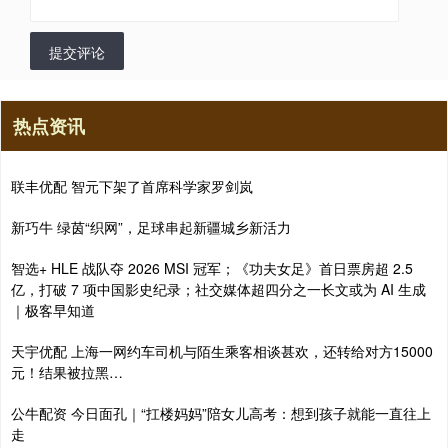
提交评论
热点资讯
联丰优配 智元下架了首席科学家罗剑岚
新巧牛 绿茵“织网”，足球串起新疆城乡新活力
智选+ HLE 战队夺 2026 MSI 冠军；《功夫女足》首日票房超 2.5
亿，打破 7 项中国影史纪录；社交媒体超四分之一长文或为 AI 生成
｜极客早知道
天宇优配 上海一网约车司机与陌生乘客相谈甚欢，还转给对方15000
元！结果被拉黑…
公牛配资 今日面孔｜“扛楼妈妈”陪女儿高考：想到孩子就能一直往上
走